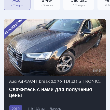
Audi
BMW
Cadillac
Fe
4 Товары
4 Товары
0 Товары
0 Т
Рекомендуемые
6
Audi A4 AVANT break 2.0 30 TDI 122 S TRONIC BUSINESS LINE
Свяжитесь с нами для получения
цены
2019
119,163 км
Дизель