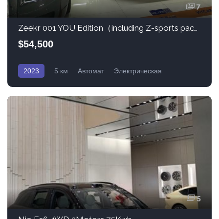
7
Zeekr 001 YOU Edition（including Z-sports package)
$54,500
2023
5 км
Автомат
Электрическая
Полный привод
5