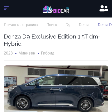
Домашняя страница
Поиск
D9
Denza
Denza D9
Denza D9 Exclusive Edition 1.5T dm-i
Hybrid
2023
Минивен
Гибрид