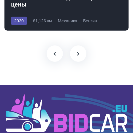
цены
2020
61,126 км
Механика
Бензин