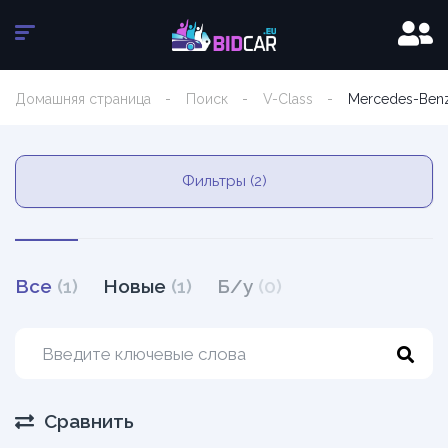
Домашняя страница
Поиск
V-Class
Mercedes-Ben
Фильтры (2)
Все
(1)
Новые
(1)
Б/у
(0)
Сравнить