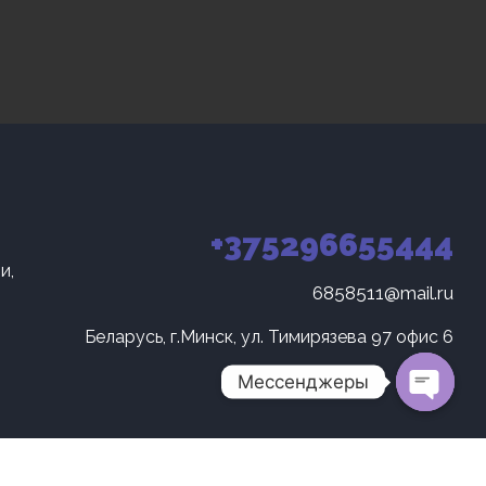
+375296655444
и,
6858511@mail.ru
Беларусь, г.Минск, ул. Тимирязева 97 офис 6
Мессенджеры
O
p
e